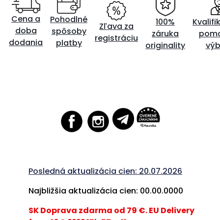
Cena a
Pohodlné
100%
Kvalif
Zľava za
doba
spôsoby
záruka
pomo
registráciu
dodania
platby
originality
výb
Posledná aktualizácia cien: 20.07.2026
Najbližšia aktualizácia cien: 00.00.0000
SK Doprava zdarma od 79 €. EU Delivery