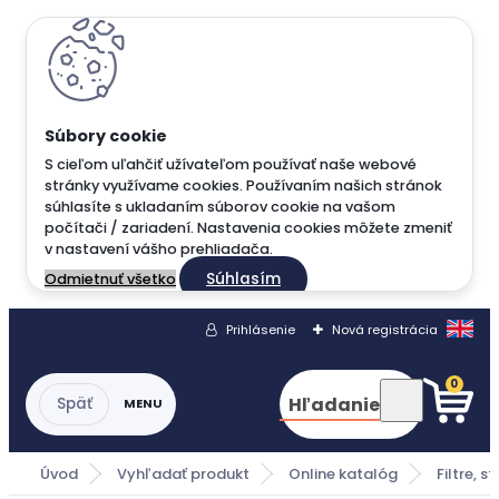
S cieľom uľahčiť užívateľom používať naše webové
stránky využívame cookies. Používaním našich stránok
súhlasíte s ukladaním súborov cookie na vašom
počítači / zariadení. Nastavenia cookies môžete zmeniť
v nastavení vášho prehliadača.
Súhlasím
Odmietnuť všetko
Prihlásenie
Nová registrácia
0
Hľadanie
Úvod
Vyhľadať produkt
Online katalóg
Filtre, st