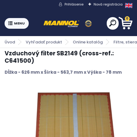
Prihlásenie
Nová registrácia
0
Úvod
Vyhľadať produkt
Online katalóg
Filtre, stiera
Vzduchový filter SB2149 (cross-ref.:
C641500)
Dĺžka - 626 mm x Šírka - 563,7 mm x Výška - 78 mm