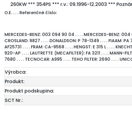
260KW *** 354PS *** r.v.: 09.1996-12.2003 *** Pozn
O.E. . . . Referenčné číslo:
MERCEDES-BENZ Actros I (950.003-954.532) 96-0
290KW *** 394PS *** r.v.: 09.1996-12.2003 *** Pozn
MERCEDES-BENZ: 003 094 90 04 . . . . MERCEDES-BENZ: 004 094 1
MERCEDES-BENZ Actros I (950.003-954.532) 96-0
CROSLAND: 9827 . . . . DONALDSON: P 78-1349 . . . . FIAAM: PA 740
315KW *** 428PS *** r.v.: 09.1996-12.2003 *** Pozn
AF25731 . . . . FRAM: CA-9568 . . . . HENGST: E 315 L . . . . KN
920-AP . . . . LAUTRETTE (MECAFILTER): FA 3211 . . . . MANN-FILT
MERCEDES-BENZ Actros I (950.003-954.532) 96-0
7680 . . . . TECNOCAR: A995 . . . . TEHO FILTER: 2690 . . . . UNICO:
335KW *** 456PS *** r.v.: 09.2001-12.2003 *** Pozn
Výrobca:
MERCEDES-BENZ Actros I (950.003-954.532) 96-0
Produkt:
315KW *** 428PS *** r.v.: 01.1997-12.2003 *** Pozná
Produkt podskupina:
MERCEDES-BENZ Actros I (950.003-954.532) 96-0
SCT Nr.:
230KW *** 331PS *** r.v.: 11.1997-12.2003 *** Pozná
MERCEDES-BENZ Actros I (950.003-954.532) 96-0
260KW *** 354PS *** r.v.: 04.1997-12.2003 *** Pozn