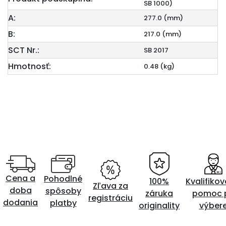
SB 1000)
A:
277.0 (mm)
B:
217.0 (mm)
SCT Nr.:
SB 2017
Hmotnosť:
0.48 (kg)
Cena a
Pohodlné
100%
Kvalifiko
Zľava za
doba
spôsoby
záruka
pomoc p
registráciu
dodania
platby
originality
výber