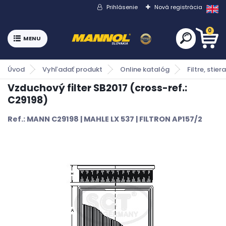
Prihlásenie
Nová registrácia
0
Úvod
Vyhľadať produkt
Online katalóg
Filtre, stiera
Vzduchový filter SB2017 (cross-ref.:
C29198)
Ref.: MANN C29198 | MAHLE LX 537 | FILTRON AP157/2