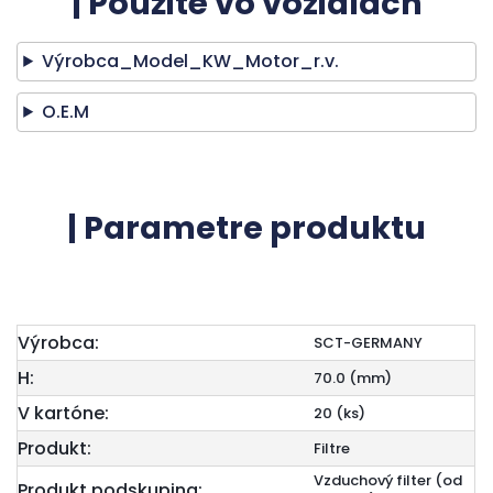
| Použité vo vozidlách
Výrobca_Model_KW_Motor_r.v.
O.E.M
| Parametre produktu
Výrobca:
SCT-GERMANY
H:
70.0 (mm)
V kartóne:
20 (ks)
Produkt:
Filtre
Vzduchový filter (od
Produkt podskupina: