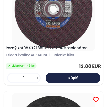
Rezný kotúč ST21 350x3,2x32,00 stacionárne
Trieda kvality: ALPHALINE l | Balenie: 10ks
12,88 EUR
skladom > 5 ks
-
+