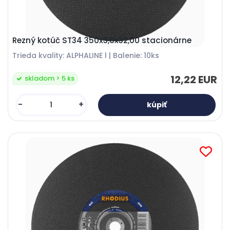
Rezný kotúč ST34 350x3,0x32,00 stacionárne
Trieda kvality: ALPHALINE l | Balenie: 10ks
12,22 EUR
skladom > 5 ks
-
+