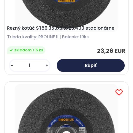
Rezný kotúč ST56 350x3,5x25,400 stacionárne
Trieda kvality: PROLINE ll | Balenie: 10ks
23,26 EUR
skladom > 5 ks
-
+