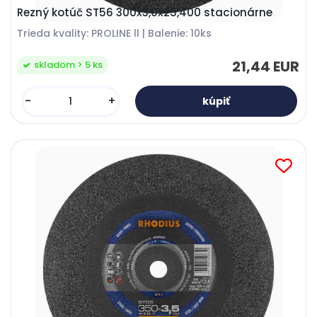
Rezný kotúč ST56 300x3,0x25,400 stacionárne
Trieda kvality: PROLINE ll | Balenie: 10ks
21,44 EUR
skladom > 5 ks
-
+