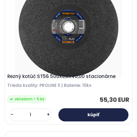
Rezný kotúč ST56 500x5,0x40,00 stacionárne
Trieda kvality: PROLINE ll | Balenie: 10ks
55,30 EUR
skladom > 5 ks
-
+