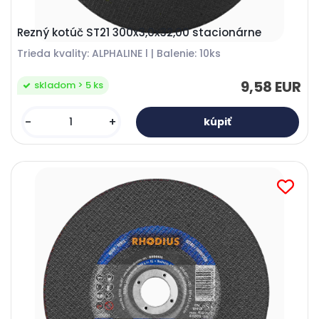
Rezný kotúč ST21 300x3,0x32,00 stacionárne
Trieda kvality: ALPHALINE l | Balenie: 10ks
9,58 EUR
skladom > 5 ks
-
+