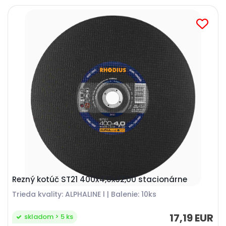
Rezný kotúč ST21 400x4,0x32,00 stacionárne
Trieda kvality: ALPHALINE l | Balenie: 10ks
17,19 EUR
skladom > 5 ks