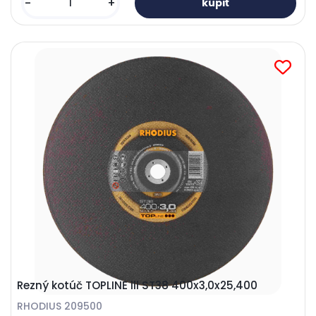
-
+
Rezný kotúč TOPLINE lll ST38 400x3,0x25,400
RHODIUS 209500