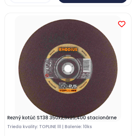
Rezný kotúč ST38 350x2,5x25,400 stacionárne
Trieda kvality: TOPLINE lll | Balenie: 10ks