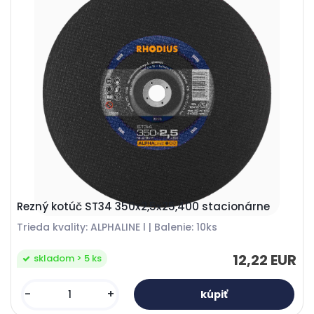
Rezný kotúč ST34 350x2,5x25,400 stacionárne
Trieda kvality: ALPHALINE l | Balenie: 10ks
12,22 EUR
skladom > 5 ks
-
+