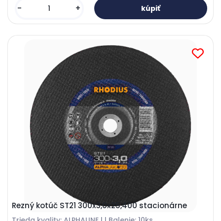
-
+
Rezný kotúč ST21 300x3,0x25,400 stacionárne
Trieda kvality: ALPHALINE l | Balenie: 10ks