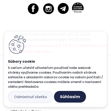
Posledná aktualizácia cien: 20.07.2026
Najbližšia aktualizácia cien: 00.00.0000
SK Doprava zdarma od 79 €. EU Delivery from
10€ 🚚 22h 45m 53s
Informácie
S cieľom uľahčiť užívateľom používať naše webové
stránky využívame cookies. Používaním našich stránok
O spoločnosti
súhlasíte s ukladaním súborov cookie na vašom počítači /
Spolupráca
zariadení. Nastavenia cookies môžete zmeniť v nastavení
O produktoch
vášho prehliadača.
SCT - online katalóg
Súhlasím
Odmietnuť všetko
MANNOL mazací plán
Servis