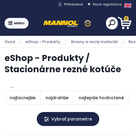
Prihlásenie
Nová registrácia
0
Úvod
eShop - Produkty
Brúsny a rezný materiál
Rez
eShop - Produkty /
Stacionárne rezné kotúče
najlacnejšie
najdrahšie
najlepšie hodnotené