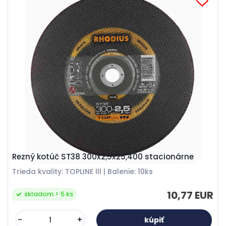
Rezný kotúč ST38 300x2,5x25,400 stacionárne
Trieda kvality: TOPLINE lll | Balenie: 10ks
10,77 EUR
skladom > 5 ks
-
+