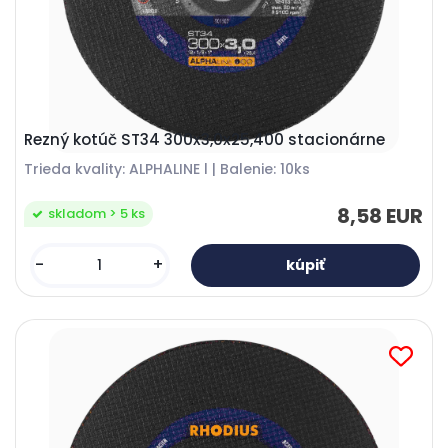
Rezný kotúč ST34 300x3,0x25,400 stacionárne
Trieda kvality: ALPHALINE l | Balenie: 10ks
8,58 EUR
skladom > 5 ks
-
+