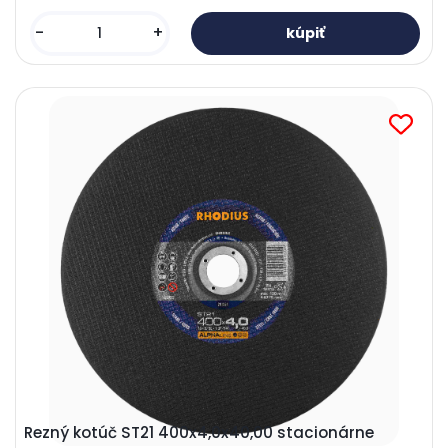
-
+
Rezný kotúč ST21 400x4,0x40,00 stacionárne