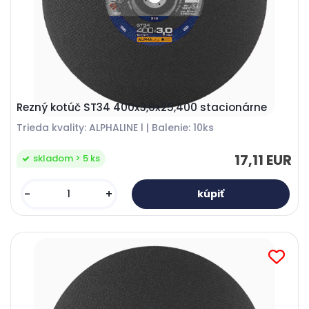
Rezný kotúč ST34 400x3,0x25,400 stacionárne
Trieda kvality: ALPHALINE l | Balenie: 10ks
17,11 EUR
skladom > 5 ks
-
+