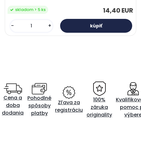
14,40 EUR
skladom > 5 ks
-
+
Cena a
Pohodlné
100%
Kvalifiko
Zľava za
doba
spôsoby
záruka
pomoc p
registráciu
dodania
platby
originality
výber