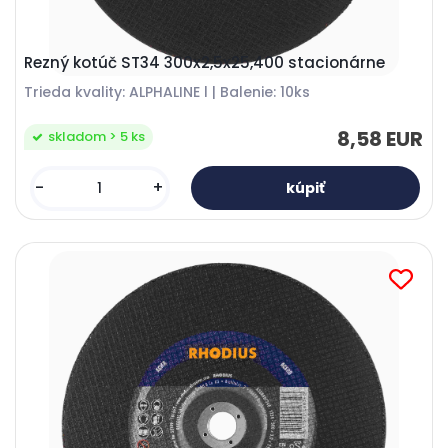
Rezný kotúč ST34 300x2,5x25,400 stacionárne
Trieda kvality: ALPHALINE l | Balenie: 10ks
8,58 EUR
skladom > 5 ks
-
+