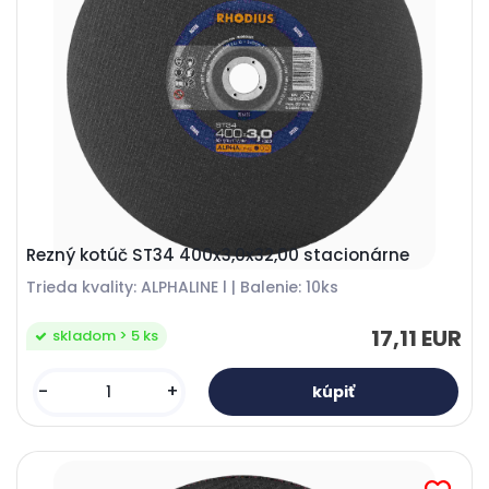
Rezný kotúč ST34 400x3,0x32,00 stacionárne
Trieda kvality: ALPHALINE l | Balenie: 10ks
17,11 EUR
skladom > 5 ks
-
+