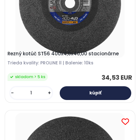
Rezný kotúč ST56 400x4,0x40,00 stacionárne
Trieda kvality: PROLINE ll | Balenie: 10ks
34,53 EUR
skladom > 5 ks
-
+