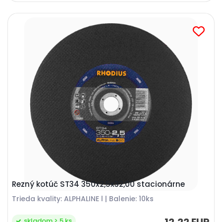
Rezný kotúč ST34 350x2,5x32,00 stacionárne
Trieda kvality: ALPHALINE l | Balenie: 10ks
skladom > 5 ks