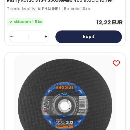
Rezný kotúč ST34 350x3,0x25,400 stacionárne
Trieda kvality: ALPHALINE l | Balenie: 10ks
12,22 EUR
skladom > 5 ks
-
+