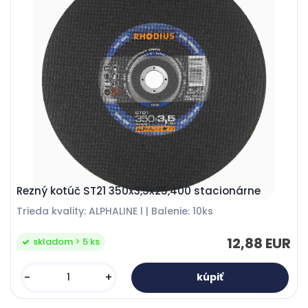
Rezný kotúč ST21 350x3,5x25,400 stacionárne
Trieda kvality: ALPHALINE l | Balenie: 10ks
12,88 EUR
skladom > 5 ks
-
+