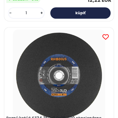
12,22 EUR
-
+