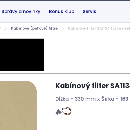
Správy a novinky
Bonus Klub
Servis
y
Kabínové (peľové) filtre
Kabínový filter SA1134 (cross-re
Kabínový filter SA113
Dĺžka - 330 mm x Šírka - 16