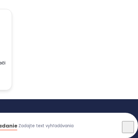
ači
adanie