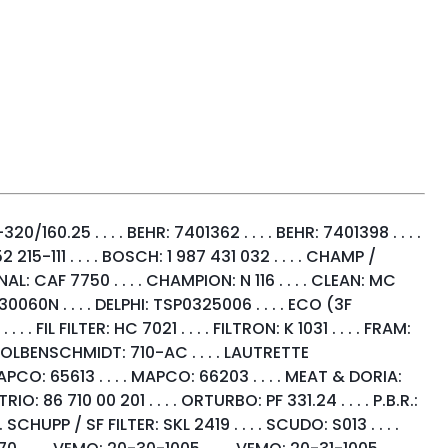
20/160.25 . . . . BEHR: 7401362 . . . . BEHR: 7401398 . . . .
2 215-111 . . . . BOSCH: 1 987 431 032 . . . . CHAMP /
CAF 7750 . . . . CHAMPION: N 116 . . . . CLEAN: MC
30060N . . . . DELPHI: TSP0325006 . . . . ECO (3F
 . . FIL FILTER: HC 7021 . . . . FILTRON: K 1031 . . . . FRAM:
 KS KOLBENSCHMIDT: 710-AC . . . . LAUTRETTE
 MAPCO: 65613 . . . . MAPCO: 66203 . . . . MEAT & DORIA:
IO: 86 710 00 201 . . . . ORTURBO: PF 331.24 . . . . P.B.R.:
 SCHUPP / SF FILTER: SKL 2419 . . . . SCUDO: S013 . . . .