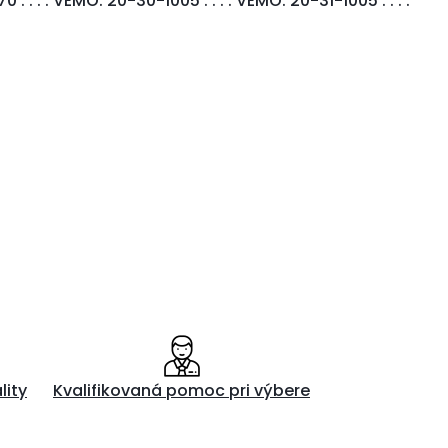
70 . . . . VEMO: 20-30-1005 . . . . VEMO: 20-31-1005 . . . .
lity
Kvalifikovaná pomoc pri výbere