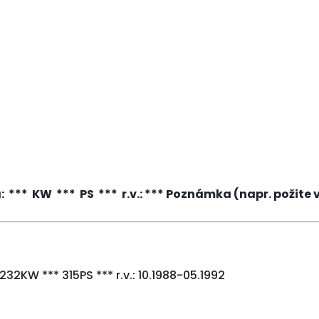
** KW *** PS *** r.v.: *** Poznámka (napr. požite 
32KW *** 315PS *** r.v.: 10.1988-05.1992