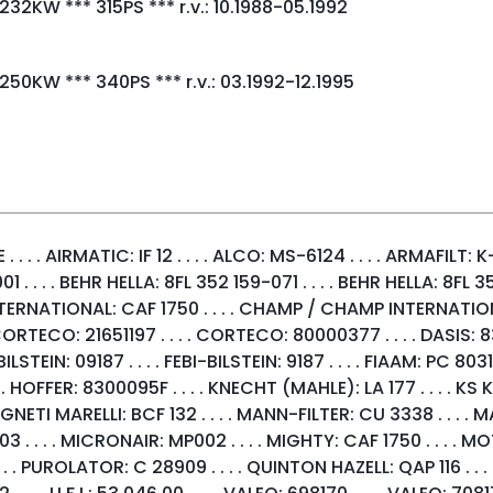
32KW *** 315PS *** r.v.: 10.1988-05.1992
250KW *** 340PS *** r.v.: 03.1992-12.1995
** 83KW *** 113PS *** r.v.: 08.1989-
 *** 115PS *** r.v.: 08.1989-09.1995 ***
 . . AIRMATIC: IF 12 . . . . ALCO: MS-6124 . . . . ARMAFILT: K-3
 . . . . BEHR HELLA: 8FL 352 159-071 . . . . BEHR HELLA: 8FL 35
*** 85KW *** 115PS *** r.v.: 09.1994-
RNATIONAL: CAF 1750 . . . . CHAMP / CHAMP INTERNATIONAL: 
 . CORTECO: 21651197 . . . . CORTECO: 80000377 . . . . DASIS: 8
STEIN: 09187 . . . . FEBI-BILSTEIN: 9187 . . . . FIAAM: PC 8031 . .
*** 110KW *** 150PS *** r.v.: 11.1991-
. . . HOFFER: 8300095F . . . . KNECHT (MAHLE): LA 177 . . . .
MAGNETI MARELLI: BCF 132 . . . . MANN-FILTER: CU 3338 . . . .
03 . . . . MICRONAIR: MP002 . . . . MIGHTY: CAF 1750 . . . . MOTR
W *** 129PS *** r.v.: 01.1988-08.1991 ***
 . . PUROLATOR: C 28909 . . . . QUINTON HAZELL: QAP 116 . . . .