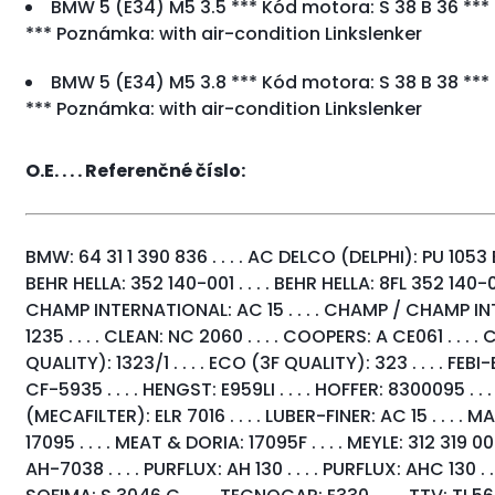
BMW 5 (E34) M5 3.5 *** Kód motora: S 38 B 36 *** 2
*** Poznámka: with air-condition Linkslenker
BMW 5 (E34) M5 3.8 *** Kód motora: S 38 B 38 *** 
*** Poznámka: with air-condition Linkslenker
BMW 5 (E34) 518i *** Kód motora: M 40 B 18 (Kat.) *
O.E. . . . Referenčné číslo:
09.1995 *** Poznámka: with air-condition Linkslenker
BMW 5 (E34) 518i *** Kód motora: M 43 B 18 *** 85KW
BMW: 64 31 1 390 836 . . . . AC DELCO (DELPHI): PU 1053 E . .
Poznámka: with air-condition Linkslenker
BEHR HELLA: 352 140-001 . . . . BEHR HELLA: 8FL 352 140-001
BMW 5 (E34) 518i Touring *** Kód motora: M 43 B 18 
CHAMP INTERNATIONAL: AC 15 . . . . CHAMP / CHAMP INTE
02.1996 *** Poznámka: with air-condition Linkslenker
1235 . . . . CLEAN: NC 2060 . . . . COOPERS: A CE061 . . .
QUALITY): 1323/1 . . . . ECO (3F QUALITY): 323 . . . . FEBI-BIL
BMW 5 (E34) 520i Touring *** Kód motora: M 50 B 20 
CF-5935 . . . . HENGST: E959LI . . . . HOFFER: 8300095 . 
02.1996 *** Poznámka: with air-condition Linkslenker
(MECAFILTER): ELR 7016 . . . . LUBER-FINER: AC 15 . . . . 
17095 . . . . MEAT & DORIA: 17095F . . . . MEYLE: 312 319 00
BMW 5 (E34) 520i *** Kód motora: M 20 B 20 *** 95K
AH-7038 . . . . PURFLUX: AH 130 . . . . PURFLUX: AHC 130 . .
Poznámka: with air-condition Linkslenker